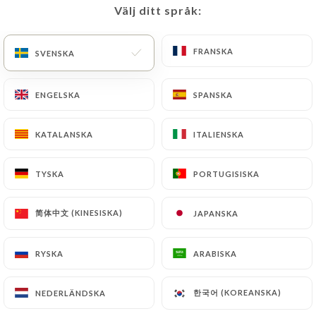
Välj ditt språk:
Välj ditt språk:
FRANSKA
FRANSKA
SVENSKA
SVENSKA
434 OMDÖME
CUISINE TRADITIONNELLE FRANÇAISE
ENGELSKA
ENGELSKA
SPANSKA
SPANSKA
53 Rue De La Digue
59300 Valenciennes France
KATALANSKA
KATALANSKA
ITALIENSKA
ITALIENSKA
TYSKA
TYSKA
PORTUGISISKA
PORTUGISISKA
简体中文 (KINESISKA)
简体中文 (KINESISKA)
JAPANSKA
JAPANSKA
RYSKA
RYSKA
ARABISKA
ARABISKA
한국어 (KOREANSKA)
한국어 (KOREANSKA)
NEDERLÄNDSKA
NEDERLÄNDSKA
Vilka är vi?