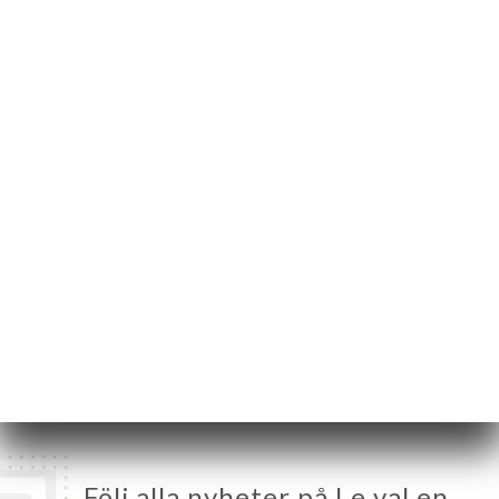
53 Rue de la Digue
59300 Valenciennes
France
Måndag
12:00-14:00
Tisdag
12:00-14:00
Onsdag
Stängt
Torsdag
12:00-14:00 / 19:00-21:30
Fredag
12:00-14:00 / 19:00-22:30
Lördag
12:00-14:00 / 19:00-22:30
Söndag
Stängt
Följ alla nyheter på Le val en