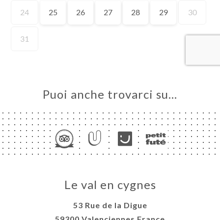
LE
NOTA
ERIA
SIONE
NU
ATTO
Puoi anche trovarci su…
Le val en cygnes
53 Rue de la Digue
59300 Valenciennes France