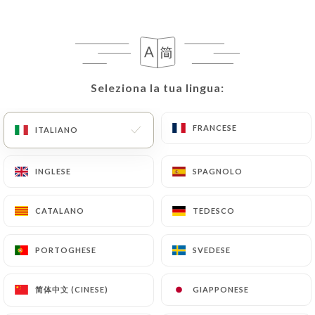
IT
MENU
Seleziona la tua lingua:
Seleziona la tua lingua:
/
PAGINA INIZIALE
RECENSIONI
FRANCESE
FRANCESE
ITALIANO
ITALIANO
Recensioni
INGLESE
INGLESE
SPAGNOLO
SPAGNOLO
CATALANO
CATALANO
TEDESCO
TEDESCO
434 recensioni su Uniiti
PORTOGHESE
PORTOGHESE
SVEDESE
SVEDESE
4.8 / 5
简体中文 (CINESE)
简体中文 (CINESE)
GIAPPONESE
GIAPPONESE
Recensioni autentiche e verificate al 100%.