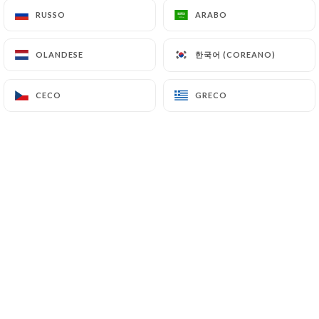
RUSSO
RUSSO
ARABO
ARABO
Emilie L. ha lasciato una recensione
한국어 (COREANO)
한국어 (COREANO)
OLANDESE
OLANDESE
E
5/5
17/12/2025
•
07:20
CECO
CECO
GRECO
GRECO
Christian F. ha lasciato una
C
recensione
5/5
Excellent autant au niveau de l'accueil que
de la qualité des plats.
15/12/2025
•
05:11
Richard B. ha lasciato una recensione
R
4/5
Bonne qualité des plats, petit bémol sur la