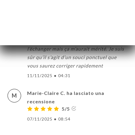
J’aime venir dans ce resto, mais là,
exceptionnellement, j’ai eu un welsh très
pauvre en fromage et bcp trop cuit… quasi
cramé. De meme que les frites, trop cuites.
Je n’avais pas le temps de demander à
l’échanger mais ça m’aurait mérité. Je suis
sûr qu’il s’agit d’un souci ponctuel que
vous saurez corriger rapidement
11/11/2025
•
04:31
Marie-Claire C. ha lasciato una
M
recensione
5/5
07/11/2025
•
08:54