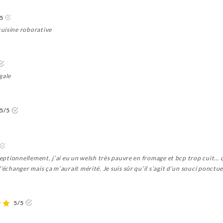
5
uisine roborative
gale
5/5
xceptionnellement, j’ai eu un welsh très pauvre en fromage et bcp trop cuit… 
l’échanger mais ça m’aurait mérité. Je suis sûr qu’il s’agit d’un souci ponct
5/5