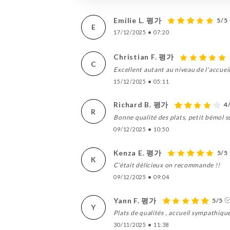
Emilie L. 평가
5/5
E
17/12/2025
•
07:20
Christian F. 평가
C
Excellent autant au niveau de l'accueil
15/12/2025
•
05:11
Richard B. 평가
4
R
Bonne qualité des plats, petit bémol su
09/12/2025
•
10:50
Kenza E. 평가
5/5
K
C’était délicieux on recommande !!
09/12/2025
•
09:04
Yann F. 평가
5/5
Y
Plats de qualités , accueil sympathique
30/11/2025
•
11:38