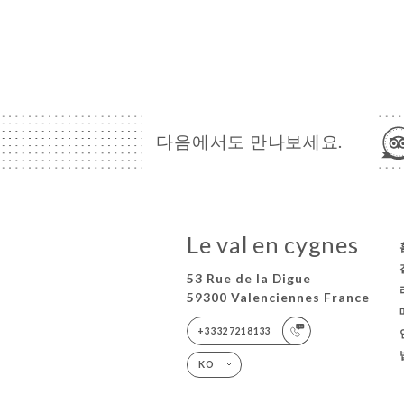
다음에서도 만나보세요.
Le val en cygnes
53 Rue de la Digue
59300 Valenciennes France
+33327218133
KO