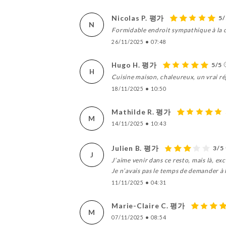
Nicolas P. 평가
5/
N
Formidable endroit sympathique à la c
26/11/2025
•
07:48
Hugo H. 평가
5/5
H
Cuisine maison, chaleureux, un vrai ré
18/11/2025
•
10:50
Mathilde R. 평가
M
14/11/2025
•
10:43
Julien B. 평가
3/5
J
J’aime venir dans ce resto, mais là, e
Je n’avais pas le temps de demander à 
11/11/2025
•
04:31
Marie-Claire C. 평가
M
07/11/2025
•
08:54