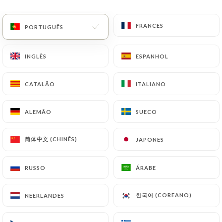
PT
MENU
FRANCÊS
FRANCÊS
PORTUGUÊS
PORTUGUÊS
INGLÊS
INGLÊS
ESPANHOL
ESPANHOL
CATALÃO
CATALÃO
ITALIANO
ITALIANO
/
PÁGINA INICIAL
CONTACTO
Contacto
ALEMÃO
ALEMÃO
SUECO
SUECO
简体中文 (CHINÊS)
简体中文 (CHINÊS)
JAPONÊS
JAPONÊS
RUSSO
RUSSO
ÁRABE
ÁRABE
한국어 (COREANO)
한국어 (COREANO)
NEERLANDÊS
NEERLANDÊS
Le val en cygnes