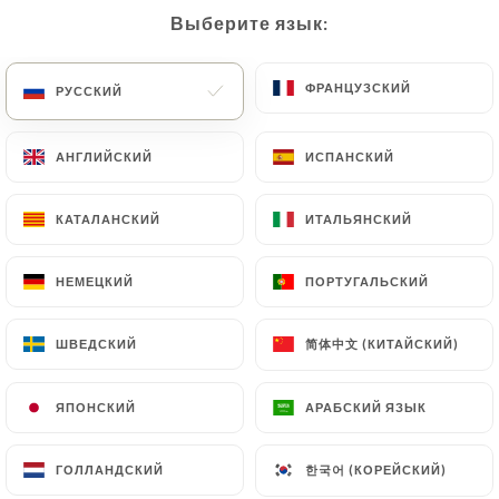
Выберите язык:
Выберите язык:
RU
МЕНЮ
ФРАНЦУЗСКИЙ
ФРАНЦУЗСКИЙ
РУССКИЙ
РУССКИЙ
АНГЛИЙСКИЙ
АНГЛИЙСКИЙ
ИСПАНСКИЙ
ИСПАНСКИЙ
/
ГЛАВНАЯ СТРАНИЦА
СВЯЗАТЬСЯ С НАМИ
КАТАЛАНСКИЙ
КАТАЛАНСКИЙ
ИТАЛЬЯНСКИЙ
ИТАЛЬЯНСКИЙ
Связаться С Нами
НЕМЕЦКИЙ
НЕМЕЦКИЙ
ПОРТУГАЛЬСКИЙ
ПОРТУГАЛЬСКИЙ
简体中文 (КИТАЙСКИЙ)
简体中文 (КИТАЙСКИЙ)
ШВЕДСКИЙ
ШВЕДСКИЙ
ЯПОНСКИЙ
ЯПОНСКИЙ
АРАБСКИЙ ЯЗЫК
АРАБСКИЙ ЯЗЫК
Le val en cygnes
한국어 (КОРЕЙСКИЙ)
한국어 (КОРЕЙСКИЙ)
ГОЛЛАНДСКИЙ
ГОЛЛАНДСКИЙ