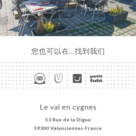
您也可以在…找到我们
Le val en cygnes
53 Rue de la Digue
59300 Valenciennes France