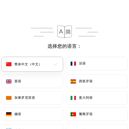
菜单
ZH
选择您的语言：
选择您的语言：
/
主页
图库
图库
法语
法语
简体中文（中文）
简体中文（中文）
英语
英语
西班牙语
西班牙语
加泰罗尼亚语
加泰罗尼亚语
意大利语
意大利语
德语
德语
葡萄牙语
葡萄牙语